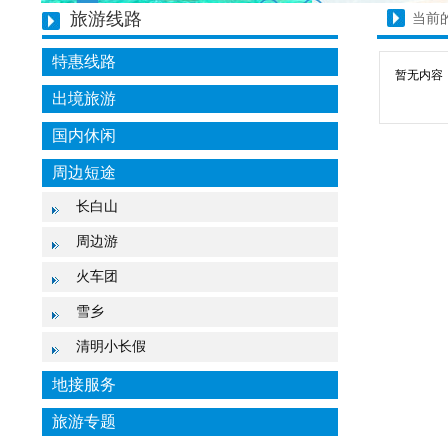
旅游线路
当前
特惠线路
暂无内容
出境旅游
国内休闲
周边短途
长白山
周边游
火车团
雪乡
清明小长假
地接服务
旅游专题