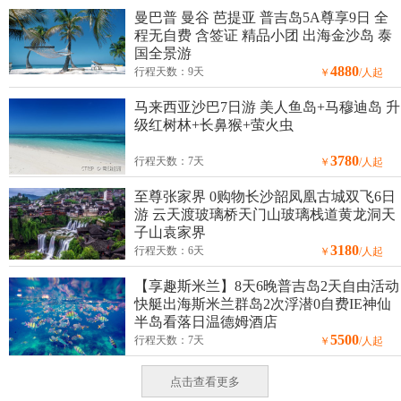
曼巴普 曼谷 芭提亚 普吉岛5A尊享9日 全
程无自费 含签证 精品小团 出海金沙岛 泰
国全景游
4880
行程天数：9天
￥
/人起
马来西亚沙巴7日游 美人鱼岛+马穆迪岛 升
级红树林+长鼻猴+萤火虫
3780
行程天数：7天
￥
/人起
至尊张家界 0购物长沙韶凤凰古城双飞6日
游 云天渡玻璃桥天门山玻璃栈道黄龙洞天
子山袁家界
3180
行程天数：6天
￥
/人起
【享趣斯米兰】8天6晚普吉岛2天自由活动
快艇出海斯米兰群岛2次浮潜0自费IE神仙
半岛看落日温德姆酒店
5500
行程天数：7天
￥
/人起
点击查看更多