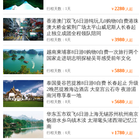
2280
行程天数：1天
￥
/人起
香港澳门双飞6日游纯玩儿0购物0自费港珠
澳大桥金紫荆广场太平山威尼斯人长春起
止独立成团全程领队陪同
3980
行程天数：6天
￥
/人起
越南柬埔寨8日游0购物0自费一次旅行两个
国家走进胡志明探秘吴哥感受前年文化
5880
行程天数：6天
￥
/人起
泰国曼谷芭提雅8日游0自费 长春起止 升级
2晚芭提雅海边酒店 大皇宫云石寺 夜游湄
南河尊享泰一地
5680
行程天数：8天
￥
/人起
华东五市双飞6日游上海无锡苏州杭州南京
畅游水乡乌镇木渎 太湖鼋头渚西湖记忆江
南
1780
行程天数：6天
￥
/人起