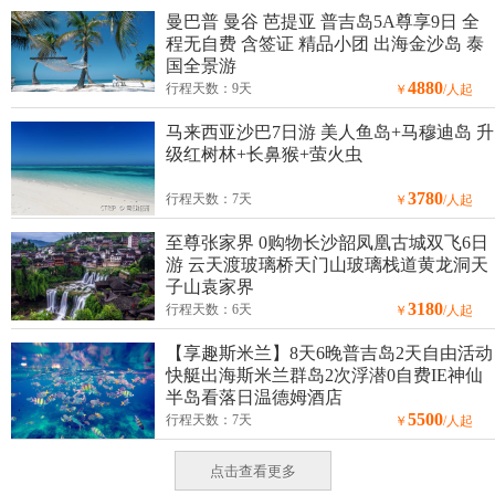
曼巴普 曼谷 芭提亚 普吉岛5A尊享9日 全
程无自费 含签证 精品小团 出海金沙岛 泰
国全景游
4880
行程天数：9天
￥
/人起
马来西亚沙巴7日游 美人鱼岛+马穆迪岛 升
级红树林+长鼻猴+萤火虫
3780
行程天数：7天
￥
/人起
至尊张家界 0购物长沙韶凤凰古城双飞6日
游 云天渡玻璃桥天门山玻璃栈道黄龙洞天
子山袁家界
3180
行程天数：6天
￥
/人起
【享趣斯米兰】8天6晚普吉岛2天自由活动
快艇出海斯米兰群岛2次浮潜0自费IE神仙
半岛看落日温德姆酒店
5500
行程天数：7天
￥
/人起
点击查看更多