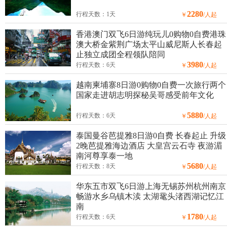
2280
行程天数：1天
￥
/人起
香港澳门双飞6日游纯玩儿0购物0自费港珠
澳大桥金紫荆广场太平山威尼斯人长春起
止独立成团全程领队陪同
3980
行程天数：6天
￥
/人起
越南柬埔寨8日游0购物0自费一次旅行两个
国家走进胡志明探秘吴哥感受前年文化
5880
行程天数：6天
￥
/人起
泰国曼谷芭提雅8日游0自费 长春起止 升级
2晚芭提雅海边酒店 大皇宫云石寺 夜游湄
南河尊享泰一地
5680
行程天数：8天
￥
/人起
华东五市双飞6日游上海无锡苏州杭州南京
畅游水乡乌镇木渎 太湖鼋头渚西湖记忆江
南
1780
行程天数：6天
￥
/人起