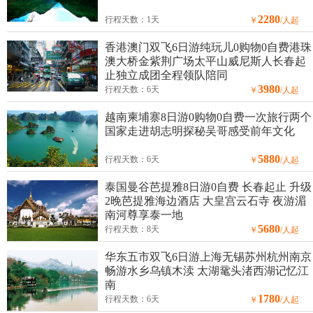
2280
行程天数：1天
￥
/人起
香港澳门双飞6日游纯玩儿0购物0自费港珠
澳大桥金紫荆广场太平山威尼斯人长春起
止独立成团全程领队陪同
3980
行程天数：6天
￥
/人起
越南柬埔寨8日游0购物0自费一次旅行两个
国家走进胡志明探秘吴哥感受前年文化
5880
行程天数：6天
￥
/人起
泰国曼谷芭提雅8日游0自费 长春起止 升级
2晚芭提雅海边酒店 大皇宫云石寺 夜游湄
南河尊享泰一地
5680
行程天数：8天
￥
/人起
华东五市双飞6日游上海无锡苏州杭州南京
畅游水乡乌镇木渎 太湖鼋头渚西湖记忆江
南
1780
行程天数：6天
￥
/人起