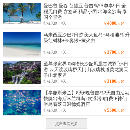
曼巴普 曼谷 芭提亚 普吉岛5A尊享9日 全
程无自费 含签证 精品小团 出海金沙岛 泰
国全景游
4880
行程天数：9天
￥
/人起
马来西亚沙巴7日游 美人鱼岛+马穆迪岛 升
级红树林+长鼻猴+萤火虫
3780
行程天数：7天
￥
/人起
至尊张家界 0购物长沙韶凤凰古城双飞6日
游 云天渡玻璃桥天门山玻璃栈道黄龙洞天
子山袁家界
3180
行程天数：6天
￥
/人起
【享趣斯米兰】8天6晚普吉岛2天自由活动
快艇出海斯米兰群岛2次浮潜0自费IE神仙
半岛看落日温德姆酒店
5500
行程天数：7天
￥
/人起
点击查看更多