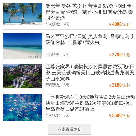
曼巴普 曼谷 芭提亚 普吉岛5A尊享9日 全
程无自费 含签证 精品小团 出海金沙岛 泰
国全景游
4880
行程天数：9天
￥
/人起
马来西亚沙巴7日游 美人鱼岛+马穆迪岛 升
级红树林+长鼻猴+萤火虫
3780
行程天数：7天
￥
/人起
至尊张家界 0购物长沙韶凤凰古城双飞6日
游 云天渡玻璃桥天门山玻璃栈道黄龙洞天
子山袁家界
3180
行程天数：6天
￥
/人起
【享趣斯米兰】8天6晚普吉岛2天自由活动
快艇出海斯米兰群岛2次浮潜0自费IE神仙
半岛看落日温德姆酒店
5500
行程天数：7天
￥
/人起
点击查看更多