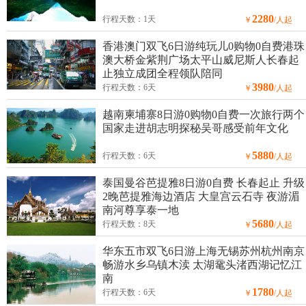
2280
行程天数：1天
￥
/人起
香港澳门双飞6日游纯玩儿0购物0自费港珠
澳大桥金紫荆广场太平山威尼斯人长春起
止独立成团全程领队陪同
3980
行程天数：6天
￥
/人起
越南柬埔寨8日游0购物0自费一次旅行两个
国家走进胡志明探秘吴哥感受前年文化
5880
行程天数：6天
￥
/人起
泰国曼谷芭提雅8日游0自费 长春起止 升级
2晚芭提雅海边酒店 大皇宫云石寺 夜游湄
南河尊享泰一地
5680
行程天数：8天
￥
/人起
华东五市双飞6日游上海无锡苏州杭州南京
畅游水乡乌镇木渎 太湖鼋头渚西湖记忆江
南
1780
行程天数：6天
￥
/人起