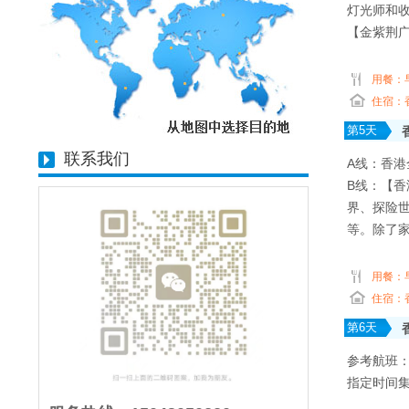
灯光师和
【金紫荆
用餐：
住宿：
第
5
天
联系我们
A线：香
B线：【香
界、探险
等。除了
用餐：
住宿：
第
6
天
参考航班：CZ
指定时间