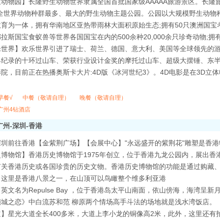
动物园】长隆野生动物世界隶属全国首批国家级AAAAA旅游景区。长隆
是全世界动物种群最多、最大的野生动物主题公园。公园以大规模野生动物
育为一体，拥有华南地区亚热带雨林大面积原始生态;拥有50只澳洲国宝
拉斯国宝食蚁兽等世界各国国宝在内的500余种20,000余只珍奇动物;
世界】欢乐世界引进了瑞士、荷兰、德国、意大利、美国等全球领先的游
界纪录的十环过山车、荣获行业设计金奖的摩托过山车、超级大摆锤、东半
院，目前正在热播奥斯卡大片:4D版《冰河世纪3》。4D电影是在3D
早餐√
中餐（敬请自理）
晚餐（敬请自理）
广州4钻酒店
广州-深圳-香港
圳前往香港【金紫荆广场】【会展中心】"永远盛开的紫荆花"雕塑是香港
史博物馆】香港历史博物馆于1975年创立，位于香港九龙公园内，展出
有关香港历史或各国珍贵的历史文物。香港历史博物馆的功能是通过购藏
】这里是香港八景之一，在山顶可以鸟瞰整个维多利亚港
英文名为Repulse Bay ，位于香港岛太平山南面，依山傍海，海湾
倾城之恋》中白流苏和范 柳原两个情场高手斗法的场地就是浅水湾饭店。
】星光大道全长400多米，大道上李小龙的铜像高2米，此外，这里还有