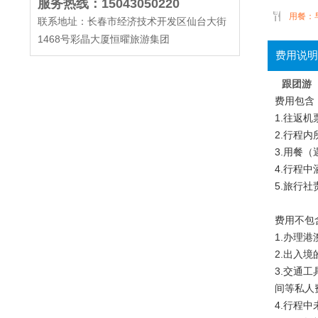
服务热线：15043050220
用餐：
联系地址：长春市经济技术开发区仙台大街
1468号彩晶大厦恒曜旅游集团
费用说明
跟团游
费用包含
1.往返
2.行程
3.用餐
4.行程中
5.旅行
费用不包
1.办理
2.出入
3.交通
间等私人
4.行程