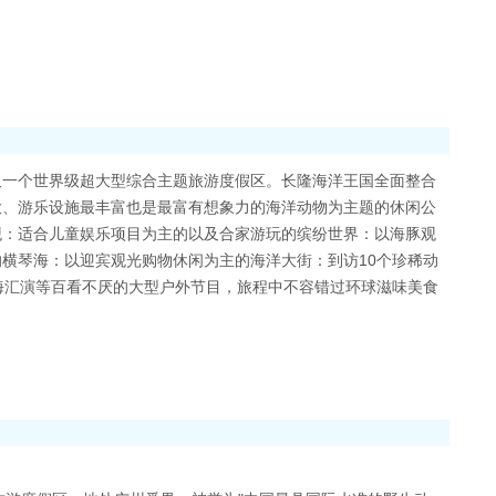
又一个世界级超大型综合主题旅游度假区。长隆海洋王国全面整合
大、游乐设施最丰富也是最富有想象力的海洋动物为主题的休闲公
观：适合儿童娱乐项目为主的以及合家游玩的缤纷世界：以海豚观
横琴海：以迎宾观光购物休闲为主的海洋大街：到访10个珍稀动
海汇演等百看不厌的大型户外节目，旅程中不容错过环球滋味美食