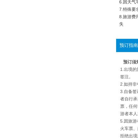
6.因天
7.特殊
8.旅游
失
预订指南
预订须
1.出境
签注。
2.如持
3.自备
者自行承
票，任何
游者本人
5.因旅
火车票、
拒绝出境