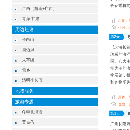
长春乘机
广西（越南+广西）
青海 甘肃
用餐：
住宿：
周边短途
第
2
天
长白山
【珠海长
周边游
珍稀的海
火车团
园。八大
赏为主的
雪乡
物展馆，
清明小长假
和购物乐
地接服务
用餐：
旅游专题
住宿：
冬季北海道
第
3
天
普吉岛
广州长隆