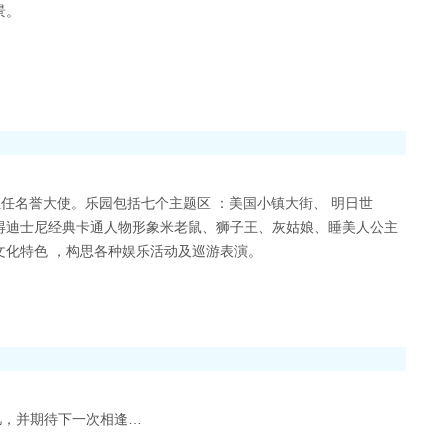
景。
任名誉大使。乐园包括七个主题区 ：美国小镇大街、 明日世
得迪士尼经典卡通人物形象米老鼠、狮子王、灰姑娘、睡美人公主
文化特色 ，构思各种娱乐活动及巡游表演。
忆，并期待下一次相逢…