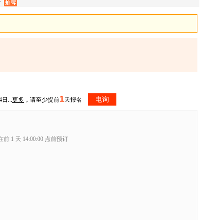
价
1
电询
日...
更多
，请至少提前
天报名
前 1 天 14:00:00 点前预订