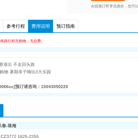
在线预订即享优惠价，您可
参考行程
费用说明
预订指南
本线路行程无购物，无自费。
香港出 不走回头路
0购物 暑期亲子嗨玩3大乐园
30066cc]预订请咨询：15043050220
长春-珠海
3772 1625-2255