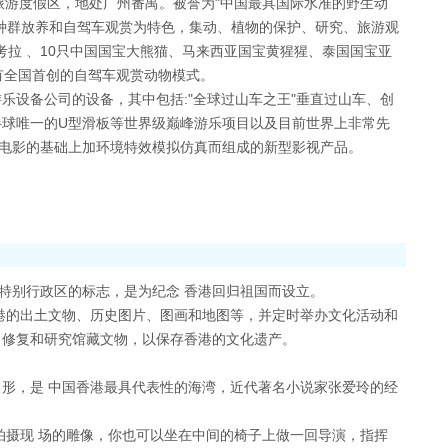
旅游度假区，地处广州番禺。被誉为"中国最具国际水准的野生动
种群放养和自驾车观赏为特色，集动、植物的保护、研究、旅游观
考拉 、10只中国国宝大熊猫、马来西亚国宝黄猩猩、泰国国宝亚
拥有全国首创的自驾车观赏动物模式。
乐设备公司的设备，其中包括:"全球过山车之王"垂直过山车、创
球唯一的U型滑板等世界级巅峰游乐项目以及目前世界上非常先
立体电影的基础上加环境特效模拟仿真而组成的新型影视产品。
特别行政区的标志，是为纪念 香港回归祖国而设立。
香港的出土文物、历史图片、图画和地图等，并定时举办文化活动和
、修复和研究馆藏文物，以保存香港的文化遗产。
呈新月形，是 中国香港最具代表性的海湾，近代著名小说家张爱玲的经
拍摄现 场的雕像，你也可以坐在中间的椅子上做一回导演，指挥