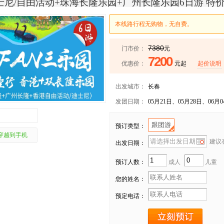
士尼/自由活动+珠海长隆乐园+广州长隆乐园6日游 特
本线路行程无购物，无自费。
7380
门市价：
元
7200
优惠价：
元起
起价说明
出发城市：
长春
发团日期：
05月21日、05月28日、06月04
跟团游
预订类型：
穿越到手机
建议在
出发日期：
预订人数：
成人
儿童
您的姓名：
预定电话：