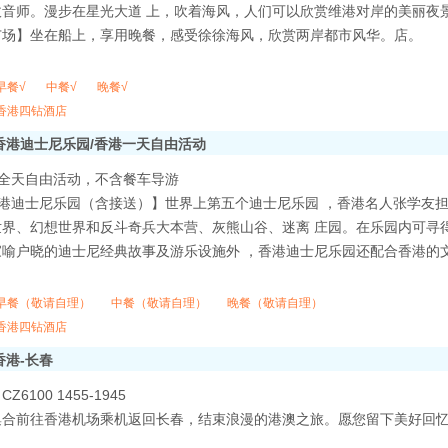
收音师。漫步在星光大道 上，吹着海风，人们可以欣赏维港对岸的美丽夜
广场】坐在船上，享用晚餐，感受徐徐海风，欣赏两岸都市风华。店。
早餐√
中餐√
晚餐√
香港四钻酒店
香港迪士尼乐园/香港一天自由活动
港全天自由活动，不含餐车导游
港迪士尼乐园（含接送）】世界上第五个迪士尼乐园 ，香港名人张学友担
世界、幻想世界和反斗奇兵大本营、灰熊山谷、迷离 庄园。在乐园内可寻
家喻户晓的迪士尼经典故事及游乐设施外 ，香港迪士尼乐园还配合香港的
早餐（敬请自理）
中餐（敬请自理）
晚餐（敬请自理）
香港四钻酒店
香港-长春
6100 1455-1945
集合前往香港机场乘机返回长春，结束浪漫的港澳之旅。愿您留下美好回