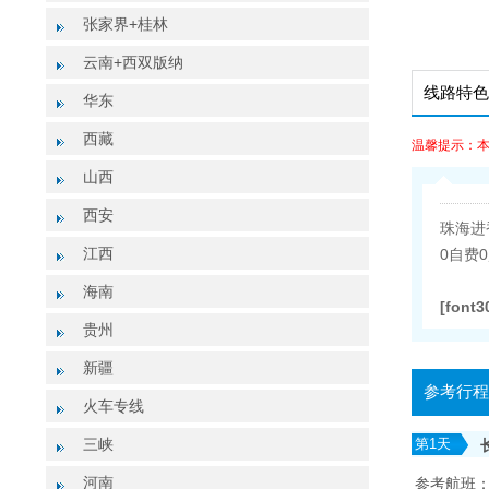
张家界+桂林
云南+西双版纳
线路特色
华东
西藏
温馨提示：
山西
西安
珠海进
江西
0自费
海南
[font
贵州
新疆
参考行程
火车专线
三峡
第
1
天
河南
参考航班：CZ