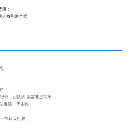
费用；
的人身和财产损
效
游
纪录，团队机 票需要提前出
法退还，需由旅
正 常购买机票、