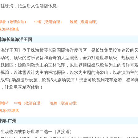
前往珠海，抵达后入住酒店休息。
早餐（敬请自理）
中餐（敬请自理）
晚餐（敬请自理）
珠海4钻酒店
珠海长隆海洋王国
隆海洋王国】位于珠海横琴长隆国际海洋度假区，是长隆集团投资建设的
洋动物、顶级的游乐设备和新奇的大型演艺，全力打造世界顶级、规模最
主题园区：惊险刺激为主的玉林飞翔，以世界顶级娱乐欣赏为主的海洋奇
海豚湾：以冰雪设计为主的极地探险：以水为主题的海象山：以表演为主的
挑战9项动感游乐设施，欣赏3大剧场表演！您更可欣赏到花车巡游、横琴
趣，让您尽享精彩体验！
早餐√
中餐（敬请自理）
晚餐（敬请自理）
珠海4钻酒店
珠海-广州
野生动物园或欢乐世界二选一（含接送）