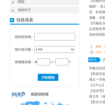
【长隆野生
韩国
物园"，
温情冬日
赏、科普教
洲象、洪都
线路搜索
【长隆欢乐
吉尼斯世
进的四维影
您的目的地：
用餐：
按行程天数：
住宿：
第
4
天
按线路价格：
从
元
—
元
早餐后经深
【香港历
展出一些
【太平山
【浅水湾】
典之作《
【星光大道