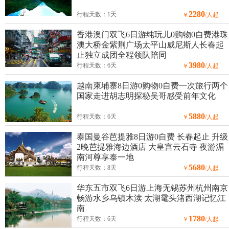
2280
行程天数：1天
￥
/人起
香港澳门双飞6日游纯玩儿0购物0自费港珠
澳大桥金紫荆广场太平山威尼斯人长春起
止独立成团全程领队陪同
3980
行程天数：6天
￥
/人起
越南柬埔寨8日游0购物0自费一次旅行两个
国家走进胡志明探秘吴哥感受前年文化
5880
行程天数：6天
￥
/人起
泰国曼谷芭提雅8日游0自费 长春起止 升级
2晚芭提雅海边酒店 大皇宫云石寺 夜游湄
南河尊享泰一地
5680
行程天数：8天
￥
/人起
华东五市双飞6日游上海无锡苏州杭州南京
畅游水乡乌镇木渎 太湖鼋头渚西湖记忆江
南
1780
行程天数：6天
￥
/人起