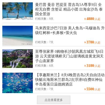
曼巴普 曼谷 芭提亚 普吉岛5A尊享9日 全
程无自费 含签证 精品小团 出海金沙岛 泰
国全景游
4880
行程天数：9天
￥
/人起
马来西亚沙巴7日游 美人鱼岛+马穆迪岛 升
级红树林+长鼻猴+萤火虫
3780
行程天数：7天
￥
/人起
至尊张家界 0购物长沙韶凤凰古城双飞6日
游 云天渡玻璃桥天门山玻璃栈道黄龙洞天
子山袁家界
3180
行程天数：6天
￥
/人起
【享趣斯米兰】8天6晚普吉岛2天自由活动
快艇出海斯米兰群岛2次浮潜0自费IE神仙
半岛看落日温德姆酒店
5500
行程天数：7天
￥
/人起
点击查看更多